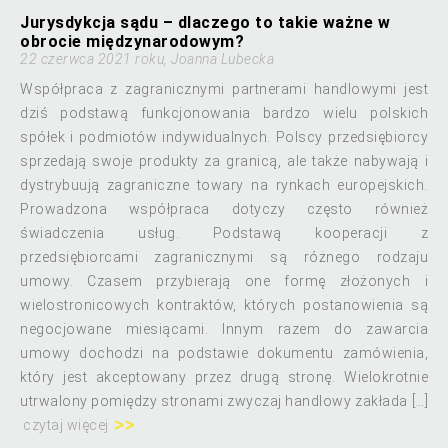
Jurysdykcja sądu – dlaczego to takie ważne w
obrocie międzynarodowym?
22 czerwca 2021 roku, Joanna Lubecka
Współpraca z zagranicznymi partnerami handlowymi jest
dziś podstawą funkcjonowania bardzo wielu polskich
spółek i podmiotów indywidualnych. Polscy przedsiębiorcy
sprzedają swoje produkty za granicą, ale także nabywają i
dystrybuują zagraniczne towary na rynkach europejskich.
Prowadzona współpraca dotyczy często również
świadczenia usług. Podstawą kooperacji z
przedsiębiorcami zagranicznymi są różnego rodzaju
umowy. Czasem przybierają one formę złożonych i
wielostronicowych kontraktów, których postanowienia są
negocjowane miesiącami. Innym razem do zawarcia
umowy dochodzi na podstawie dokumentu zamówienia,
który jest akceptowany przez drugą stronę. Wielokrotnie
utrwalony pomiędzy stronami zwyczaj handlowy zakłada […]
czytaj więcej