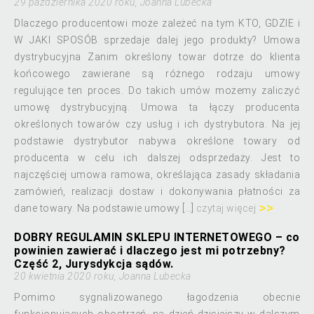
29 października 2020 roku, Joanna Lubecka
Dlaczego producentowi może zależeć na tym KTO, GDZIE i
W JAKI SPOSÓB sprzedaje dalej jego produkty? Umowa
dystrybucyjna Zanim określony towar dotrze do klienta
końcowego zawierane są różnego rodzaju umowy
regulujące ten proces. Do takich umów możemy zaliczyć
umowę dystrybucyjną. Umowa ta łączy producenta
określonych towarów czy usług i ich dystrybutora. Na jej
podstawie dystrybutor nabywa określone towary od
producenta w celu ich dalszej odsprzedaży. Jest to
najczęściej umowa ramowa, określająca zasady składania
zamówień, realizacji dostaw i dokonywania płatności za
dane towary. Na podstawie umowy […]
czytaj więcej
DOBRY REGULAMIN SKLEPU INTERNETOWEGO – co
powinien zawierać i dlaczego jest mi potrzebny?
Część 2, Jurysdykcja sądów.
20 kwietnia 2020 roku, Joanna Lubecka
Pomimo sygnalizowanego łagodzenia obecnie