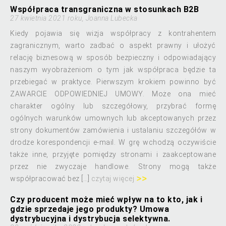
Współpraca transgraniczna w stosunkach B2B
27 kwietnia 2021 roku, Joanna Lubecka
Kiedy pojawia się wizja współpracy z kontrahentem
zagranicznym, warto zadbać o aspekt prawny i ułożyć
relację biznesową w sposób bezpieczny i odpowiadający
naszym wyobrażeniom o tym jak współpraca będzie ta
przebiegać w praktyce. Pierwszym krokiem powinno być
ZAWARCIE ODPOWIEDNIEJ UMOWY. Może ona mieć
charakter ogólny lub szczegółowy, przybrać formę
ogólnych warunków umownych lub akceptowanych przez
strony dokumentów zamówienia i ustalaniu szczegółów w
drodze korespondencji e-mail. W grę wchodzą oczywiście
także inne, przyjęte pomiędzy stronami i zaakceptowane
przez nie zwyczaje handlowe. Strony mogą także
współpracować bez […]
czytaj więcej
Czy producent może mieć wpływ na to kto, jak i
gdzie sprzedaje jego produkty? Umowa
dystrybucyjna i dystrybucja selektywna.