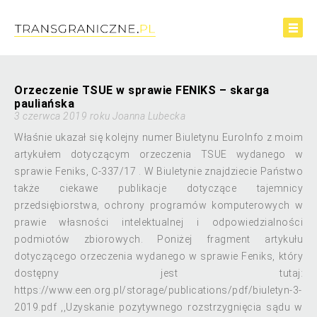
Orzeczenie TSUE w sprawie FENIKS – skarga
pauliańska
3 czerwca 2019 roku Joanna Lubecka
Właśnie ukazał się kolejny numer Biuletynu EuroInfo z moim
artykułem dotyczącym orzeczenia TSUE wydanego w
sprawie Feniks, C-337/17 . W Biuletynie znajdziecie Państwo
także ciekawe publikacje dotyczące tajemnicy
przedsiębiorstwa, ochrony programów komputerowych w
prawie własności intelektualnej i odpowiedzialności
podmiotów zbiorowych. Poniżej fragment artykułu
dotyczącego orzeczenia wydanego w sprawie Feniks, który
dostępny jest tutaj:
https://www.een.org.pl/storage/publications/pdf/biuletyn-3-
2019.pdf ,,Uzyskanie pozytywnego rozstrzygnięcia sądu w