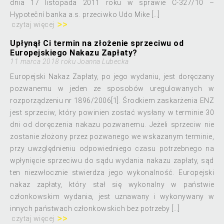
dnia 17 listopada 2011 roku w sprawie C-327/10 –
Hypoteční banka a.s. przeciwko Udo Mike […]
czytaj więcej
Upłynął Ci termin na złożenie sprzeciwu od
Europejskiego Nakazu Zapłaty?
11 marca 2018 roku Joanna Lubecka
Europejski Nakaz Zapłaty, po jego wydaniu, jest doręczany
pozwanemu w jeden ze sposobów uregulowanych w
rozporządzeniu nr 1896/2006[1]. Środkiem zaskarżenia ENZ
jest sprzeciw, który powinien zostać wysłany w terminie 30
dni od doręczenia nakazu pozwanemu. Jeżeli sprzeciw nie
zostanie złożony przez pozwanego we wskazanym terminie,
przy uwzględnieniu odpowiedniego czasu potrzebnego na
wpłynięcie sprzeciwu do sądu wydania nakazu zapłaty, sąd
ten niezwłocznie stwierdza jego wykonalność. Europejski
nakaz zapłaty, który stał się wykonalny w państwie
członkowskim wydania, jest uznawany i wykonywany w
innych państwach członkowskich bez potrzeby […]
czytaj więcej