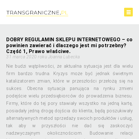
DOBRY REGULAMIN SKLEPU INTERNETOWEGO – co
powinien zawierać i dlaczego jest mi potrzebny?
Część 1, Prawo właściwe.
31 marca 2020 roku Joanna Lubecka
Nie budzi wątpliwości, że aktualna sytuacja jest dla wielu
firm bardzo trudna. Kryzys może być jednak świetnym
katalizatorem zmian, które w przeszłości przełożą się na
sukces. Obecna sytuacja panująca na rynku zmieni
podejście wielu przedsiębiorców do prowadzenia biznesu.
Firmy, które do tej pory stawiały wszystko na jedną kartę,
posiadały jedną drogę dojścia do klienta, będą poszukiwały
alternatywnych metod sprzedaży swoich produktów i usług,
tak aby w przyszłości nie dać się zaskoczyć
nadzwyczajnym okolicznościom. Budowanie relacji