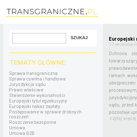
Europejski
17 września 2
Ochrona sł
towarzysząc
TEMATY GŁÓWNE:
prawodawstwa
Sprawa transgraniczna
ramach wskaz
Sprawa cywilna i handlowa
ubezpieczeni
Jurysdykcja sądu
Prawo właściwe
procesowym,
Stwierdzenie wykonalności
jurysdykcyjn
Europejski tytuł egzekucyjny
sądu, przed 
Europejski nakaz zapłaty
Postępowanie w sprawie drobnych
pozostaje up
roszczeń
czytaj więcej
Roszczenie bezsporne
Umowa
Umowa B2B