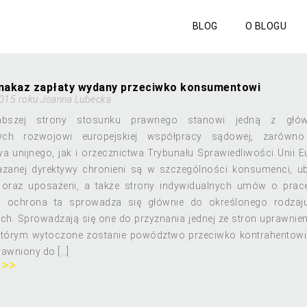
BLOG
O BLOGU
 nakaz zapłaty wydany przeciwko konsumentowi
015 roku Joanna Lubecka
abszej strony stosunku prawnego stanowi jedną z głó
ych rozwojowi europejskiej współpracy sądowej, zarówn
 unijnego, jak i orzecznictwa Trybunału Sprawiedliwości Unii Eu
anej dyrektywy chronieni są w szczególności konsumenci, ub
 oraz uposażeni, a także strony indywidualnych umów o prac
 ochrona ta sprowadza się głównie do określonego rodzaju
ych. Sprowadzają się one do przyznania jednej ze stron uprawnie
którym wytoczone zostanie powództwo przeciwko kontrahentowi, 
rawniony do […]