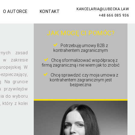
KANCELARIA@LUBECKA.LAW
O AUTORCE
KONTAKT
+48 666 085 936
JAK MOGĘ CI POMÓC?
Potrzebuję umowy B2B z
kontrahentem zagranicznym
wnych zasad
o w zakresie
Chcę sformalizować współpracę z
firmą zagraniczną i nie wiem jak to zrobić
ropejskiej. W
ezpieczający,
Chcę sprawdzić czy moja umowa z
kontrahentem zagranicznym jest
ę. Na gruncie
bezpieczna
 przywilejów
nia do wyboru
który z kolei