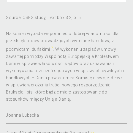
Source: CSES study, Text box 3.3, p. 61
Na koniec wypada wspomnieć o dobrej wiadomości dla
przedsiębiorców prowadzących wymianę handlową z
7
podmiotami duńskimi
. W wykonaniu zapisów umowy
zawartej pomiędzy Wspólnotą Europejską a Królestwem
Danii w sprawie właściwości sądów oraz uznawania i
wykonywania orzeczeń sądowych w sprawach cywilnych i
handlowych – Dania powiadomiła Komisję o swojej decyzji
w sprawie wdrożenia treści nowego rozporządzenia
Bruksela I bis, które będzie miało zastosowanie do
stosunków między Unią a Danią.
Joanna Lubecka
art. 43 ust. 1 rozporządzenia Bruksela I
↩