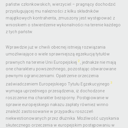
państw członkowskich, wierzyciel – pragnący dochodzić
przysługującej mu należności z kilku składników
majątkowych kontrahenta, zmuszony jest występować z
wnioskiem o stwierdzenie wykonalności na terenie każdego
z tych państw.
Wprawdzie już w chwili obecnej istnieją rozwiązania
umożliwiające o wiele sprawniejszą egzekucję tytułów
2
prawnych na terenie Unii Europejskiej
, jednakże nie mają
one charakteru powszechnego, pozostając obwarowane
pewnymi ograniczeniami. Opatrzenie orzeczenia
3
zaświadczeniem Europejskiego Tytułu Egzekucyjnego
wymaga uprzedniego przesądzenia, iż dochodzone
roszczenie ma charakter bezsporny. Postępowanie w
sprawie europejskiego nakazu zapłaty również winno
znaleźć zastosowanie w przypadku roszczeń
niekwestionowanych przez dłużnika. Możliwość uzyskania
skutecznego orzeczenia w europejskim postępowaniu w