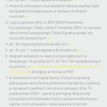
mowa tu chociażby o europejskim nakazie zapłaty bądź
europejskim postępowaniu w sprawie drobnych
roszczeń
↩
rozporządzenie (WE) nr 805/2004 Parlamentu
Europejskiego i Rady z dnia 21 kwietnia 2004 r. w sprawie
utworzenia Europejskiego Tytułu Egzekucyjnego dla
roszczeń bezspornych
↩
art. 40 rozporządzenia Bruksela I bis
↩
art. 41 ust. 1 rozporządzenia Bruksela I bis
↩
diagram wskazany w raporcie sporządzonym w
Strasburgu 14 grudnia 2010, IP/10/1705 opublikowanym
na stronie: <
http://europa.eu/rapid/press-release_IP-10-
1705_pl.htm
> dostępny w formacie PDF
↩
w stosunkach pomiędzy Danią, a Unią Europejską
obowiązuje specyficzna podstawa współpracy sądowej
w sprawach cywilnych określona umową z dnia 19
października 2005 r. zawartą pomiędzy Wspólnotą
Europejską a Królestwem Danii w sprawie właściwości
sądów oraz uznawania i wykonywania orzeczeń