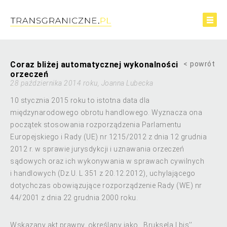
Coraz bliżej automatycznej wykonalności
powrót
orzeczeń
28 października 2014 roku, Joanna Lubecka
10 stycznia 2015 roku to istotna data dla
międzynarodowego obrotu handlowego. Wyznacza ona
początek stosowania rozporządzenia Parlamentu
Europejskiego i Rady (UE) nr 1215/2012 z dnia 12 grudnia
2012 r. w sprawie jurysdykcji i uznawania orzeczeń
sądowych oraz ich wykonywania w sprawach cywilnych
i handlowych (Dz.U. L 351 z 20.12.2012), uchylającego
dotychczas obowiązujące rozporządzenie Rady (WE) nr
44/2001 z dnia 22 grudnia 2000 roku.
Wskazany akt prawny, określany jako ,,Bruksela I bis’’