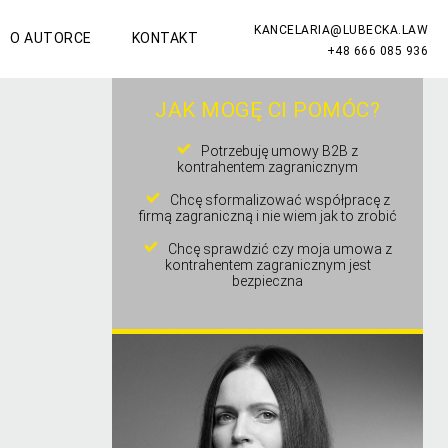
KANCELARIA@LUBECKA.LAW
O AUTORCE
KONTAKT
+48 666 085 936
JAK MOGĘ CI POMÓC?
Potrzebuję umowy B2B z
kontrahentem zagranicznym
Chcę sformalizować współpracę z
firmą zagraniczną i nie wiem jak to zrobić
Chcę sprawdzić czy moja umowa z
kontrahentem zagranicznym jest
bezpieczna