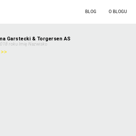
BLOG
O BLOGU
ma Garstecki & Torgersen AS
2018 roku Imię Nazwisko