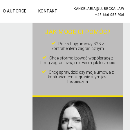
KANCELARIA@LUBECKA.LAW
O AUTORCE
KONTAKT
+48 666 085 936
JAK MOGĘ CI POMÓC?
Potrzebuję umowy B2B z
kontrahentem zagranicznym
Chcę sformalizować współpracę z
firmą zagraniczną i nie wiem jak to zrobić
Chcę sprawdzić czy moja umowa z
kontrahentem zagranicznym jest
bezpieczna