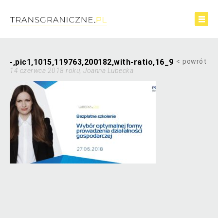
-,pic1,1015,119763,200182,with-ratio,16_9
powrót
14 czerwca 2018 roku, Joanna Lubecka