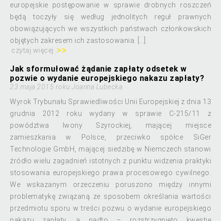
europejskie postępowanie w sprawie drobnych roszczeń
będą toczyły się według jednolitych reguł prawnych
obowiązujących we wszystkich państwach członkowskich
objętych zakresem ich zastosowania. […]
czytaj więcej
Jak sformułować żądanie zapłaty odsetek w
pozwie o wydanie europejskiego nakazu zapłaty?
23 maja 2015 roku Joanna Lubecka
Wyrok Trybunału Sprawiedliwości Unii Europejskiej z dnia 13
grudnia 2012 roku wydany w sprawie C-215/11 z
powództwa Iwony Szyrockiej, mającej miejsce
zamieszkania w Polsce, przeciwko spółce SiGer
Technologie GmbH, mającej siedzibę w Niemczech stanowi
źródło wielu zagadnień istotnych z punktu widzenia praktyki
stosowania europejskiego prawa procesowego cywilnego.
We wskazanym orzeczeniu poruszono między innymi
problematykę związaną ze sposobem określania wartości
przedmiotu sporu w treści pozwu o wydanie europejskiego
nakazu zapłaty, a nadto – rozstrzygnięto kwestię