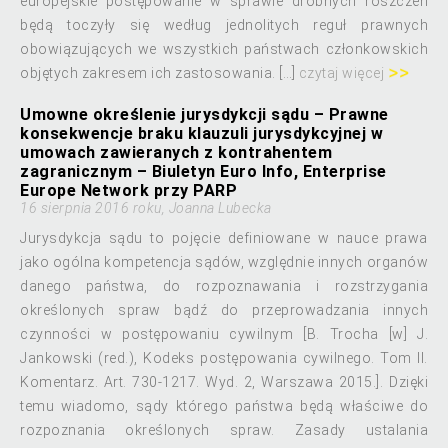
europejskie postępowanie w sprawie drobnych roszczeń
będą toczyły się według jednolitych reguł prawnych
obowiązujących we wszystkich państwach członkowskich
objętych zakresem ich zastosowania. […]
czytaj więcej
Umowne określenie jurysdykcji sądu – Prawne
konsekwencje braku klauzuli jurysdykcyjnej w
umowach zawieranych z kontrahentem
zagranicznym – Biuletyn Euro Info, Enterprise
Europe Network przy PARP
16 sierpnia 2016 roku, Joanna Lubecka
Jurysdykcja sądu to pojęcie definiowane w nauce prawa
jako ogólna kompetencja sądów, względnie innych organów
danego państwa, do rozpoznawania i rozstrzygania
określonych spraw bądź do przeprowadzania innych
czynności w postępowaniu cywilnym [B. Trocha [w] J.
Jankowski (red.), Kodeks postępowania cywilnego. Tom II.
Komentarz. Art. 730-1217. Wyd. 2, Warszawa 2015.]. Dzięki
temu wiadomo, sądy którego państwa będą właściwe do
rozpoznania określonych spraw. Zasady ustalania