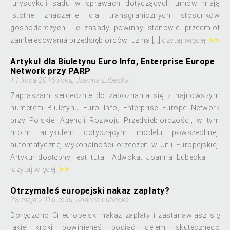
jurysdykcji sądu w sprawach dotyczących umów mają
istotne znaczenie dla transgranicznych stosunków
gospodarczych. Te zasady powinny stanowić przedmiot
zainteresowania przedsiębiorców już na […]
czytaj więcej
Artykuł dla Biuletynu Euro Info, Enterprise Europe
Network przy PARP
11 lipca 2016 roku, Joanna Lubecka
Zapraszam serdecznie do zapoznania się z najnowszym
numerem Biuletynu Euro Info, Enterprise Europe Network
przy Polskiej Agencji Rozwoju Przedsiębiorczości, w tym
moim artykułem dotyczącym modelu powszechnej,
automatycznej wykonalności orzeczeń w Unii Europejskiej.
Artykuł dostępny jest tutaj. Adwokat Joanna Lubecka
czytaj więcej
Otrzymałeś europejski nakaz zapłaty?
28 maja 2016 roku, Joanna Lubecka
Doręczono Ci europejski nakaz zapłaty i zastanawiasz się
jakie kroki powinieneś podjąć celem skutecznego